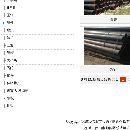
├
工字钢
├
H型钢
├
圆钢
焊管
管件
├
弯头
├
法兰
├
三通
├
管帽
├
大小头
├
阀门
焊管
├
扣件
共有132条 每页12条 共页
1
├
伸缩接头
├
避震头 过滤器
钢板
├
钢板
Copyright © 2012佛山市顺德区朗迅钢铁有限公
地 址：佛山市顺德区乐从镇乐