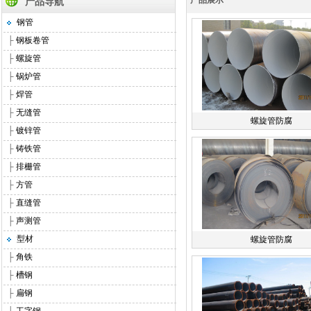
产品展示
产品导航
钢管
├
钢板卷管
├
螺旋管
├
锅炉管
├
焊管
├
无缝管
螺旋管防腐
├
镀锌管
├
铸铁管
├
排栅管
├
方管
├
直缝管
├
声测管
型材
螺旋管防腐
├
角铁
├
槽钢
├
扁钢